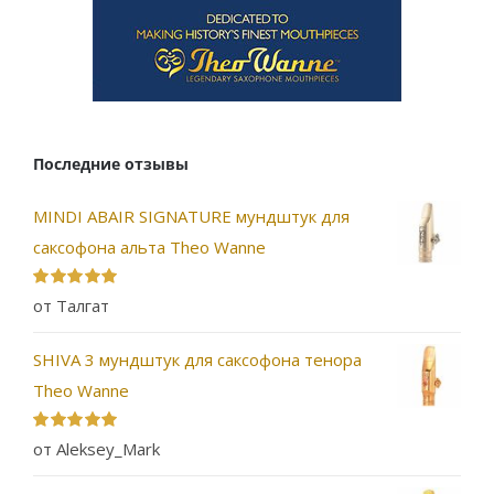
Последние отзывы
MINDI ABAIR SIGNATURE мундштук для
саксофона альта Theo Wanne
Оценка
5
из
от Талгат
5
SHIVA 3 мундштук для саксофона тенора
Theo Wanne
Оценка
5
из
от Aleksey_Mark
5