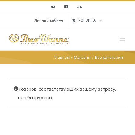
Skip
Vk
YouTube
SoundCloud
to
content
Личный кабинет
КОРЗИНА
Главная
Магазин
Без категории
Товаров, соответствующих вашему запросу,
не обнаружено.