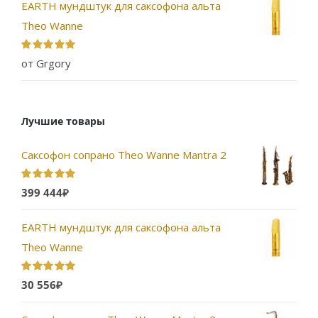
EARTH мундштук для саксофона альта
Theo Wanne
Оценка
5
из
от Grgory
5
Лучшие товары
Саксофон сопрано Theo Wanne Mantra 2
Оценка
5.00
399 444
₽
из 5
EARTH мундштук для саксофона альта
Theo Wanne
Оценка
5.00
30 556
₽
из 5