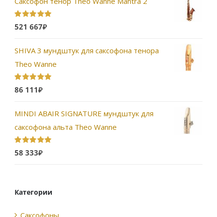
Саксофон тенор Theo Wanne Mantra 2
Оценка
5.00
521 667
₽
из 5
SHIVA 3 мундштук для саксофона тенора
Theo Wanne
Оценка
5.00
86 111
₽
из 5
MINDI ABAIR SIGNATURE мундштук для
саксофона альта Theo Wanne
Оценка
5.00
58 333
₽
из 5
Категории
Саксофоны