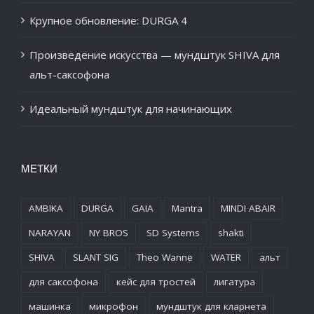
Крупное обновление: DURGA 4
Произведение искусства — мундштук SHIVA для
альт-саксофона
Идеальный мундштук для начинающих
МЕТКИ
AMBIKA
DURGA
GAIA
Mantra
MINDI ABAIR
NARAYAN
NY BROS
SD Systems
shakti
SHIVA
SLANT SIG
Theo Wanne
WATER
альт
для саксофона
кейс для тростей
лигатура
машинка
микрофон
мундштук для кларнета