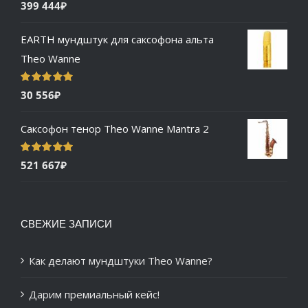
Оценка
5.00
399 444
₽
из 5
EARTH мундштук для саксофона альта
Theo Wanne
Оценка
5.00
30 556
₽
из 5
Саксофон тенор Theo Wanne Mantra 2
Оценка
5.00
521 667
₽
из 5
СВЕЖИЕ ЗАПИСИ
Как делают мундштуки Theo Wanne?
Дарим премиальный кейс!