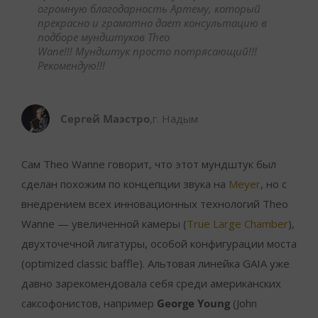
огромную благодарность Артему, который
прекрасно и грамотно дает консультацию в
подборе
мундштук
ов Theo
Wane!!!
Мундштук
просто потрясающий!!!
Рекомендую!!!
Сергей Маэстро
,
г. Надым
Сам Theo Wanne говорит, что этот мундштук был
сделан похожим по концепции звука на
Meyer
, но с
внедрением всех инновационных технологий Theo
Wanne — увеличенной камеры (
True Large Chamber
),
двухточечной лигатуры, особой конфигурации моста
(optimized classic baffle). Альтовая линейка GAIA уже
давно зарекомендовала себя среди американских
саксофонистов, например
George Young
(John