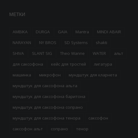
МЕТКИ
AMBIKA
DURGA
GAIA
Mantra
MINDI ABAIR
NARAYAN
NY BROS
SD Systems
shakti
SHIVA
SLANT SIG
Theo Wanne
WATER
альт
для саксофона
кейс для тростей
лигатура
машинка
микрофон
мундштук для кларнета
мундштук для саксофона альта
мундштук для саксофона баритона
мундштук для саксофона сопрано
мундштук для саксофона тенора
саксофон
саксофон альт
сопрано
тенор