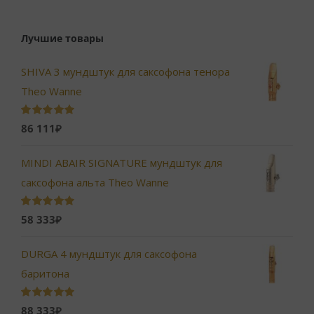
Лучшие товары
SHIVA 3 мундштук для саксофона тенора
Theo Wanne
Оценка
5.00
86 111
₽
из 5
MINDI ABAIR SIGNATURE мундштук для
саксофона альта Theo Wanne
Оценка
5.00
58 333
₽
из 5
DURGA 4 мундштук для саксофона
баритона
Оценка
5.00
88 333
₽