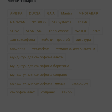
Метки товаров
AMBIKA
DURGA
GAIA
Mantra
MINDI ABAIR
NARAYAN
NY BROS
SD Systems
shakti
SHIVA
SLANT SIG
Theo Wanne
WATER
альт
для саксофона
кейс для тростей
лигатура
машинка
микрофон
мундштук для кларнета
мундштук для саксофона альта
мундштук для саксофона баритона
мундштук для саксофона сопрано
мундштук для саксофона тенора
саксофон
саксофон альт
сопрано
тенор