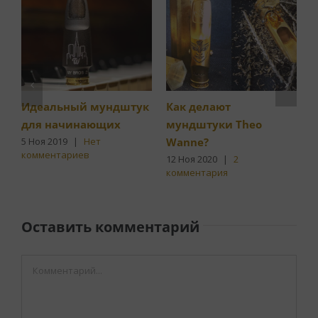
Идеальный мундштук
Как делают
для начинающих
мундштуки Theo
к
Wanne?
5 Ноя 2019
|
Нет
2
комментариев
к
12 Ноя 2020
|
2
комментария
Оставить комментарий
Комментарий