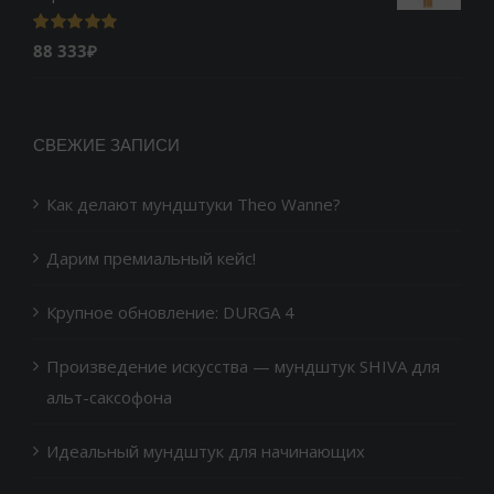
Оценка
5.00
88 333
₽
из 5
СВЕЖИЕ ЗАПИСИ
Как делают мундштуки Theo Wanne?
Дарим премиальный кейс!
Крупное обновление: DURGA 4
Произведение искусства — мундштук SHIVA для
альт-саксофона
Идеальный мундштук для начинающих