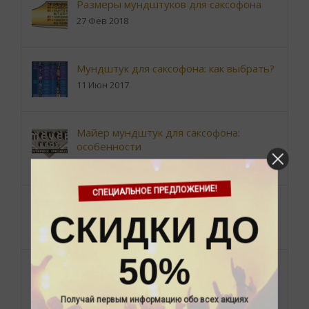
Размеры мундштуков для саксофона
27 Фев 2018
Мундштук для саксофона: как выбрать?
11 Июн 2017
Майер мундштук для саксофона:
особенности
12 Июл 2017
СПЕЦИАЛЬНОЕ ПРЕДЛОЖЕНИЕ!
Лучший мундштук для саксофона альт!
СКИДКИ ДО
16 Мар 2018
50%
Из чего делают хороший мундштук для
саксофона?
Получай первым информацию обо всех акциях
27 Июн 2017