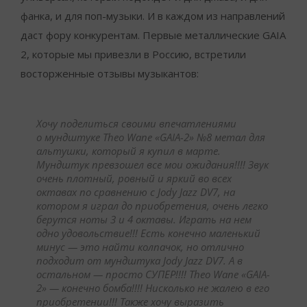
фанка, и для поп-музыки. И в каждом из направлений
даст фору конкурентам. Первые металлические GAIA
2, которые мы привезли в Россию, встретили
восторженные отзывы музыкантов:
Хочу поделиться своими впечатлениями
о
мундштук
е Theo Wane «GAIA-2» №8 метал для
альтушки, который я купил в марте.
Мундштук
превзошел все мои ожидания!!!! Звук
очень плотный, ровный и яркий во всех
октавах по сравнению с Jody Jazz DV7, на
котором я играл до приобретения, очень легко
берутся ноты 3 и 4 октавы. Играть на нем
одно удовольствие!!! Есть конечно маленький
минус — это найти колпачок, но отлично
подходит от
мундштук
а Jody Jazz DV7. А в
остальном — просто СУПЕР!!!! Theo Wane «GAIA-
2» — конечно бомба!!!! Нисколько не жалею в его
приобретении!!! Также хочу выразить