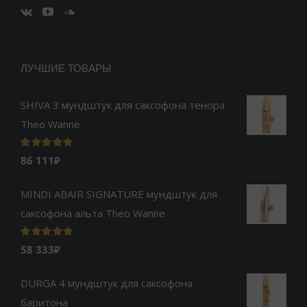
ЛУЧШИЕ ТОВАРЫ
SHIVA 3 мундштук для саксофона тенора
Theo Wanne
Оценка
5.00
86 111
₽
из 5
MINDI ABAIR SIGNATURE мундштук для
саксофона альта Theo Wanne
Оценка
5.00
58 333
₽
из 5
DURGA 4 мундштук для саксофона
баритона