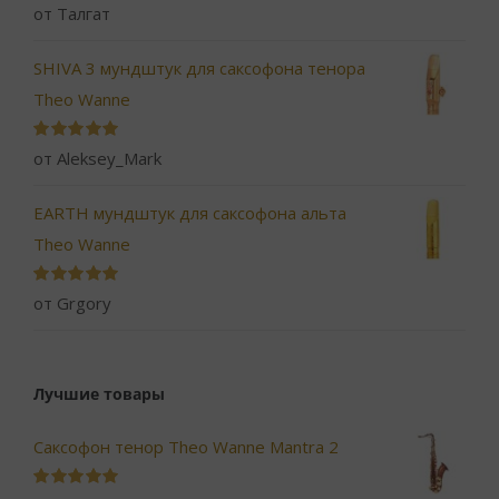
Оценка
5
из
от Талгат
5
SHIVA 3 мундштук для саксофона тенора
Theo Wanne
Оценка
5
из
от Aleksey_Mark
5
EARTH мундштук для саксофона альта
Theo Wanne
Оценка
5
из
от Grgory
5
Лучшие товары
Саксофон тенор Theo Wanne Mantra 2