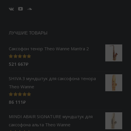
ЛУЧШИЕ ТОВАРЫ
Саксофон тенор Theo Wanne Mantra 2
Оценка
5.00
521 667
₽
из 5
SHIVA 3 мундштук для саксофона тенора
Theo Wanne
Оценка
5.00
86 111
₽
из 5
MINDI ABAIR SIGNATURE мундштук для
саксофона альта Theo Wanne