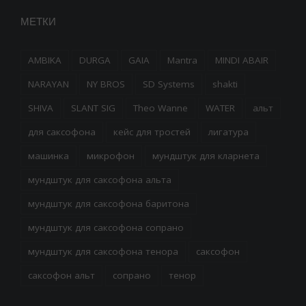
МЕТКИ
AMBIKA
DURGA
GAIA
Mantra
MINDI ABAIR
NARAYAN
NY BROS
SD Systems
shakti
SHIVA
SLANT SIG
Theo Wanne
WATER
альт
для саксофона
кейс для тростей
лигатура
машинка
микрофон
мундштук для кларнета
мундштук для саксофона альта
мундштук для саксофона баритона
мундштук для саксофона сопрано
мундштук для саксофона тенора
саксофон
саксофон альт
сопрано
тенор