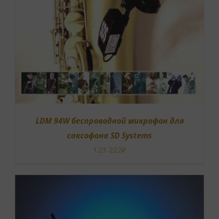
LDM 94W беспроводной микрофон для
саксофона SD Systems
123 222
₽