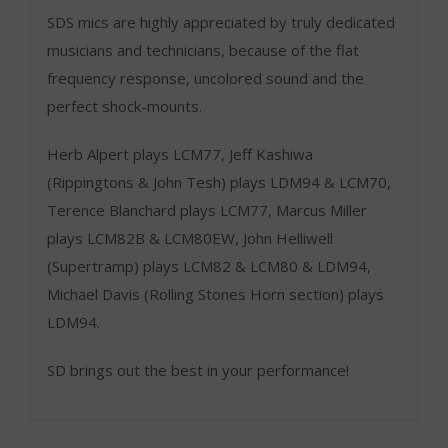
SDS mics are highly appreciated by truly dedicated
musicians and technicians, because of the flat
frequency response, uncolored sound and the
perfect shock-mounts.
Herb Alpert plays LCM77, Jeff Kashiwa
(Rippingtons & John Tesh) plays LDM94 & LCM70,
Terence Blanchard plays LCM77, Marcus Miller
plays LCM82B & LCM80EW, John Helliwell
(Supertramp) plays LCM82 & LCM80 & LDM94,
Michael Davis (Rolling Stones Horn section) plays
LDM94.
SD brings out the best in your performance!