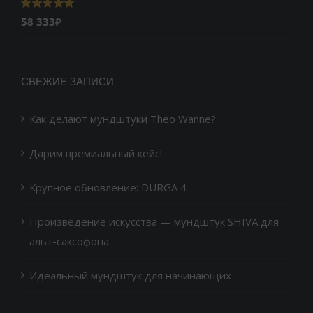
Оценка
5.00
58 333
₽
из 5
СВЕЖИЕ ЗАПИСИ
Как делают мундштуки Theo Wanne?
Дарим премиальный кейс!
Крупное обновление: DURGA 4
Произведение искусства — мундштук SHIVA для
альт-саксофона
Идеальный мундштук для начинающих