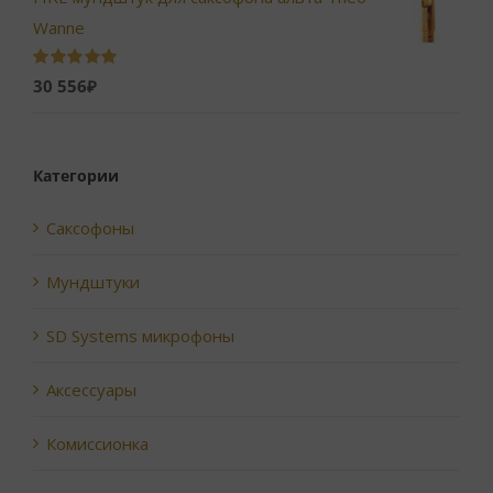
Wanne
Оценка
5.00
30 556
₽
из 5
Категории
Саксофоны
Мундштуки
SD Systems микрофоны
Аксессуары
Комиссионка