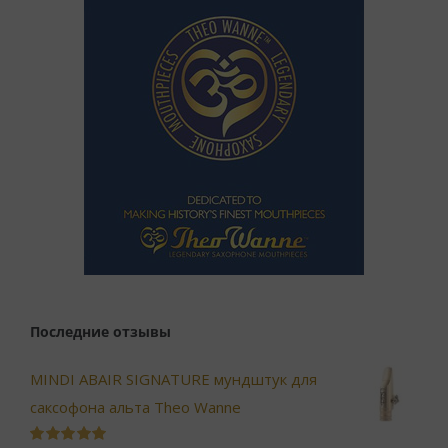
Последние отзывы
MINDI ABAIR SIGNATURE мундштук для
саксофона альта Theo Wanne