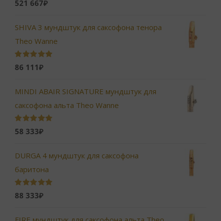
Оценка
5.00
521 667
₽
из 5
SHIVA 3 мундштук для саксофона тенора
Theo Wanne
Оценка
5.00
86 111
₽
из 5
MINDI ABAIR SIGNATURE мундштук для
саксофона альта Theo Wanne
Оценка
5.00
58 333
₽
из 5
DURGA 4 мундштук для саксофона
баритона
Оценка
5.00
88 333
₽
из 5
FIRE мундштук для саксофона альта Theo