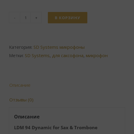
В КОРЗИНУ
Количество
товара
LDM
94
Категория:
SD Systems микрофоны
микрофон
Метки:
SD Systems
,
для саксофона
,
микрофон
для
саксофона
SD
Описание
Systems
Отзывы (0)
Описание
LDM 94 Dynamic for Sax & Trombone