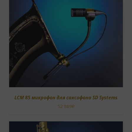
В КОРЗИНУ
/
ОПИСАНИЕ
LCM 85 микрофон для саксофона SD Systems
52 889
₽